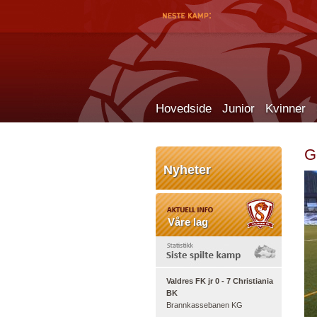
Hovedside
Junior
Kvinner
G
Nyheter
Våre lag
Valdres FK jr 0 - 7 Christiania
BK
Brannkassebanen KG