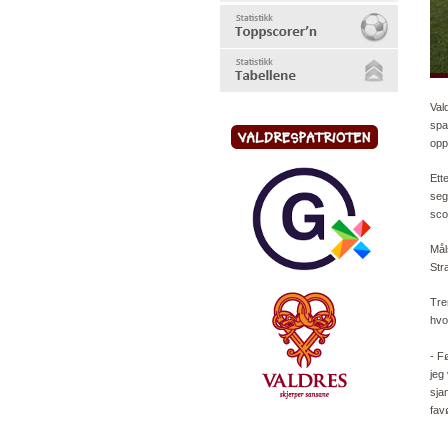
Val
spa
opp
Ett
seg
sco
Mål
Str
Tre
hvo
- F
jeg
sja
fav