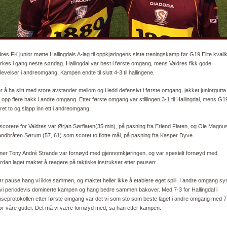
dres FK junior møtte Hallingdals A-lag til oppkjøringens siste treningskamp før G19 Elite kvali
rkes i gang neste søndag. Hallingdal var best i første omgang, mens Valdres fikk gode
levelser i andreomgang. Kampen endte til slutt 4-3 til hallingene.
er å ha slitt med store avstander mellom og i ledd defensivt i første omgang, jekket juniorgutta
 opp flere hakk i andre omgang. Etter første omgang var stillingen 3-1 til Hallingdal, mens G1
ret to og slapp inn ett i andreomgang.
scorere for Valdres var Ørjan Sørflaten(35 min), på pasning fra Erlend Flaten, og Ole Magnu
andbråten Sørum (57, 61) som scoret to flotte mål, på pasning fra Kasper Dyve.
ner Tony André Strande var fornøyd med gjennomkjøringen, og var spesielt fornøyd med
rdan laget maktet å reagere på taktiske instrukser etter pausen:
ør pause hang vi ikke sammen, og maktet heller ikke å etablere eget spill. I andre omgang s
 vi periodevis dominerte kampen og hang bedre sammen bakover. Med 7-3 for Hallingdal i
nseprotokollen etter første omgang var det vi som sto som beste laget i andre omgang med 7-
ør våre gutter. Det må vi være fornøyd med, sa han etter kampen.