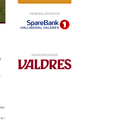
GENERALSPONSOR
k
HOVEDSPONSOR
9
s
ynes
4 i