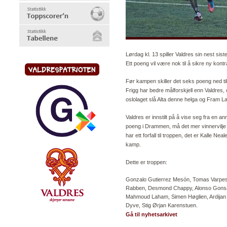
Lørdag kl. 13 spiller Valdres sin nest si
Ett poeng vil være nok til å sikre ny kontr
Før kampen skiller det seks poeng ned til
Frigg har bedre målforskjell enn Valdres, 
oslolaget slå Alta denne helga og Fram L
Valdres er innstilt på å vise seg fra en an
poeng i Drammen, må det mer vinnervilje 
har ett forfall til troppen, det er Kalle Nea
kamp.
Dette er troppen:
Gonzalo Gutierrez Mesón, Tomas Varpest
Rabben, Desmond Chappy, Alonso Gonsal
Mahmoud Laham, Simen Høglien, Ardijan
Dyve, Stig Ørjan Karenstuen.
Gå til nyhetsarkivet