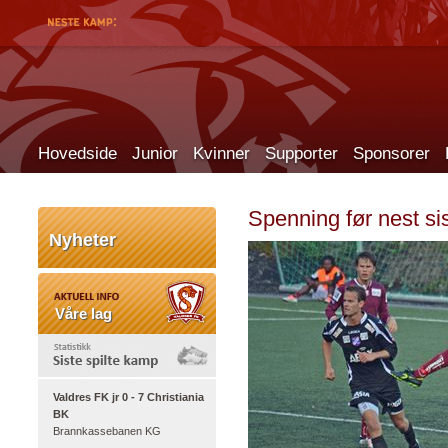
Hovedside
Junior
Kvinner
Supporter
Sponsorer
Spenning før nest si
Nyheter
Våre lag
Valdres FK jr 0 - 7 Christiania
BK
Brannkassebanen KG