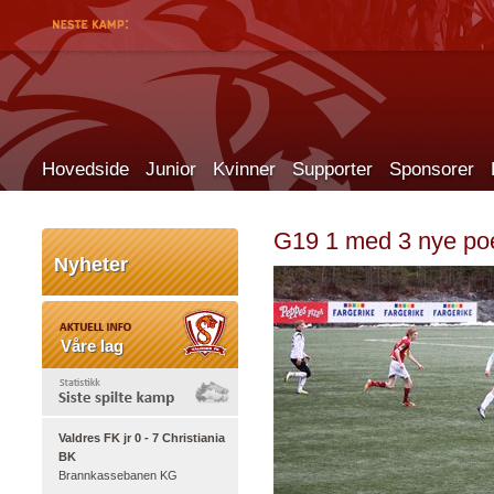
Hovedside
Junior
Kvinner
Supporter
Sponsorer
G19 1 med 3 nye po
Nyheter
Våre lag
Valdres FK jr 0 - 7 Christiania
BK
Brannkassebanen KG