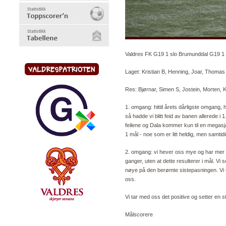
Valdres FK G19 1 slo Brumunddal G19 1 3-
Laget: Kristian B, Henning, Joar, Thomas 
Res: Bjørnar, Simen S, Jostein, Morten, Kn
1. omgang: hittil årets dårligste omgang, 
så hadde vi blitt feid av banen allerede i 
feilene og Dala kommer kun til en megas
1 mål - noe som er litt heldig, men samtid
2. omgang: vi hever oss mye og har mer agg
ganger, uten at dette resulterer i mål. V
nøye på den berømte sistepasningen. Vi tø
oss.
Vi tar med oss det positive og setter en s
Målscorere