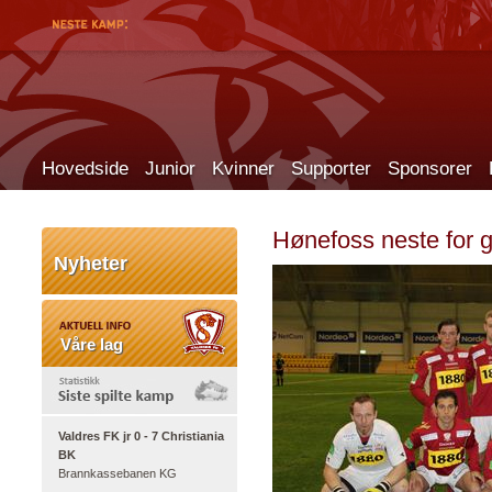
Hovedside
Junior
Kvinner
Supporter
Sponsorer
Hønefoss neste for g
Nyheter
Våre lag
Valdres FK jr 0 - 7 Christiania
BK
Brannkassebanen KG