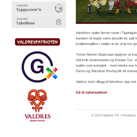
Hønefoss spiller første runde i Tippeliga
kampen vil neppe være aktuelle for spill
kvalitetsspillere i stallen at de vil gi os
Trener Morten Skjærstad opplyser at trop
helt kvitt strekkskaden og Kristian Tuv sl
stallen som komplett, - med mindre noe hel
Pachu og Shkodran Rexhaj blir de eneste n
Valdres skal i tillegg til Hønefoss opp mo
Gå til nyhetsarkivet
© 2014 Valdres FK • Postboks 