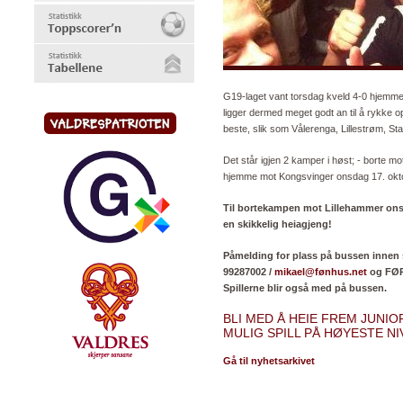
G19-laget vant torsdag kveld 4-0 hjemm
ligger dermed meget godt an til å rykke opp 
beste, slik som Vålerenga, Lillestrøm, S
Det står igjen 2 kamper i høst; - borte 
hjemme mot Kongsvinger onsdag 17. okt
Til bortekampen mot Lillehammer onsda
en skikkelig heiagjeng!
Påmelding for plass på bussen innen s
99287002 /
mikael@fønhus.net
og FØ
Spillerne blir også med på bussen.
BLI MED Å HEIE FREM JUNIO
MULIG SPILL PÅ HØYESTE NI
Gå til nyhetsarkivet