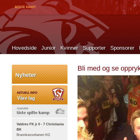
Hovedside
Junior
Kvinner
Supporter
Sponsorer
Bli med og se oppryk
Nyheter
Våre lag
Valdres FK jr 0 - 7 Christiania
BK
Brannkassebanen KG