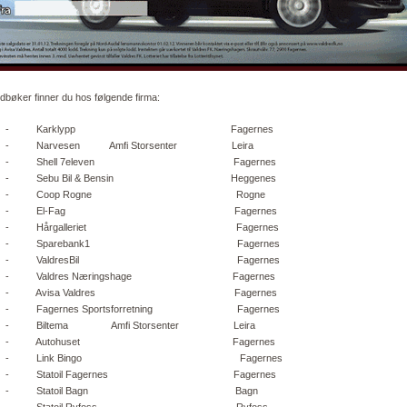
dbøker finner du hos følgende firma:
-
Karklypp Fagernes
-
Narvesen Amfi Storsenter Leira
-
Shell 7eleven Fagernes
-
Sebu Bil & Bensin Heggenes
-
Coop Rogne Rogne
-
El-Fag Fagernes
-
Hårgalleriet Fagernes
-
Sparebank1 Fagernes
-
ValdresBil Fagernes
-
Valdres Næringshage Fagernes
-
Avisa Valdres Fagernes
-
Fagernes Sportsforretning Fagernes
-
Biltema Amfi Storsenter Leira
-
Autohuset Fagernes
-
Link Bingo Fagernes
-
Statoil Fagernes Fagernes
-
Statoil Bagn Bagn