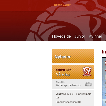
Hovedside
Junior
Kvinner
I
Nyheter
Våre lag
Valdres FK jr 0 - 7 Christiania
BK
Brannkassebanen KG