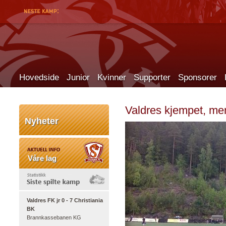
Hovedside
Junior
Kvinner
Supporter
Sponsorer
Valdres kjempet, me
Nyheter
Våre lag
Valdres FK jr 0 - 7 Christiania
BK
Brannkassebanen KG