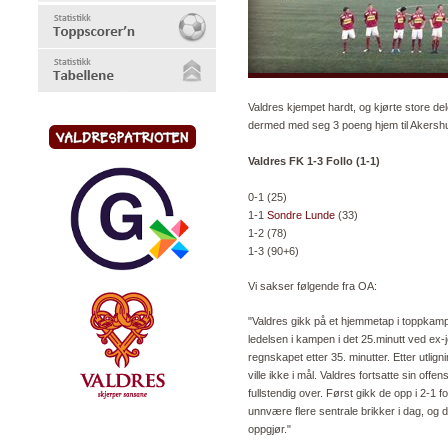
Valdres kjempet hardt, og kjørte store de
dermed med seg 3 poeng hjem til Akersh
Valdres FK 1-3 Follo (1-1)
0-1 (25)
1-1
Sondre Lunde
(33)
1-2 (78)
1-3 (90+6)
Vi sakser følgende fra OA:
"Valdres gikk på et hjemmetap i toppkamp
ledelsen i kampen i det 25.minutt ved ex-
regnskapet etter 35. minutter. Etter utli
ville ikke i mål. Valdres fortsatte sin off
fullstendig over. Først gikk de opp i 2-1 f
unnvære flere sentrale brikker i dag, og
oppgjør."