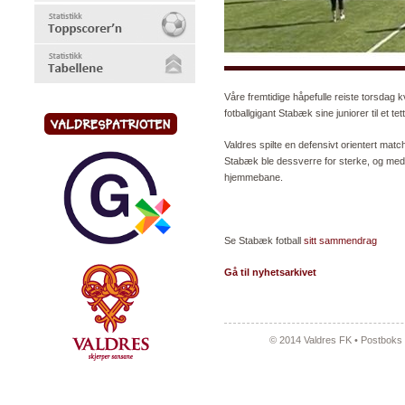
Våre fremtidige håpefulle reiste torsdag
fotballgigant Stabæk sine juniorer til et te
Valdres spilte en defensivt orientert matc
Stabæk ble dessverre for sterke, og med h
hjemmebane.
Se Stabæk fotball
sitt sammendrag
Gå til nyhetsarkivet
© 2014 Valdres FK • Postboks 