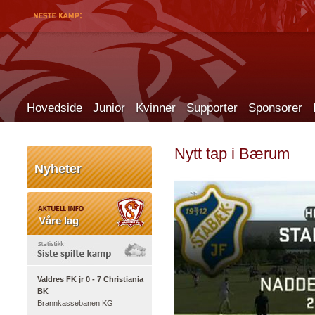
Hovedside
Junior
Kvinner
Supporter
Sponsorer
Nytt tap i Bærum
Nyheter
Våre lag
Valdres FK jr 0 - 7 Christiania
BK
Brannkassebanen KG