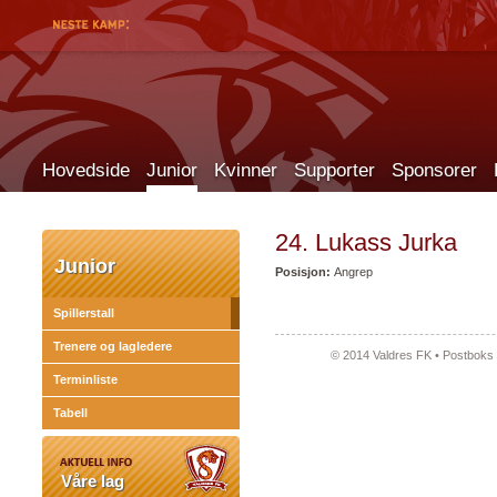
Hovedside
Junior
Kvinner
Supporter
Sponsorer
24. Lukass Jurka
Junior
Posisjon:
Angrep
Spillerstall
Trenere og lagledere
© 2014 Valdres FK • Postboks 
Terminliste
Tabell
Våre lag